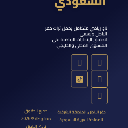
السعودي
نادٍ رياضي متكامل يحمل تراث حفر
الباطن ويسعى
لتحقيق الإنجازات الرياضية على
المستوى المحلي والخليجي.
Y
T
S
I
o
w
n
n
u
a
s
i
t
p
t
t
u
a
c
t
b
g
h
e
e
a
r
r
جميع الحقوق
حفر الباطن، المنطقة الشرقية،
a
t
محفوظة © 2026
المملكة العربية السعودية
m
نادي الباطن