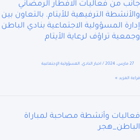
نب من فعاليات الافطار الرمضاني
يات
طار
لأنشطة الترفيهية للأيتام. بالتعاون بين
ضاني
ارة المسؤولية الاجتماعية بنادي الباطن
أنشطة
معية تراؤف لرعاية الأيتام
فيهية
ام.
عاون
27 مارس، 2024
/
اخبار النادي
,
المسؤولية الإجتماعية
ة المزيد »
ؤولية
تماعية
ي
يات
طن
شطة
عية
اليات وأنشطة مصاحبة لمباراة
حبة
ف
راة
باطن_هجر
ة
طن_هجر
ام