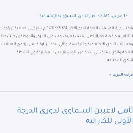
افظة
لباطن
17 مارس، 2024
/
اخبار النادي
,
المسؤولية الإجتماعية
قامت إدارة العلاقات العامة اليوم الأحد 17/03/2024 م بزيارة إلى جمعية تراؤوف
تام بمحافظة حفرالباطن بهدف تعريف منسوبي المركز والموظفين بأنشطة
ليات النادي الاجتماعية والترفيهية .وتأتي هذه الزيارة ضمن برنامج العلاقات
مة والذي يهدف إلى زيادة عدد المستفيدين بالمشاركة في أنشطة
دي المختلفة.
ة المزيد »
ل
ين
هل لاعبين السماوي لدوري الدرجة
ماوي
ري
ولى للكاراتيه
جة