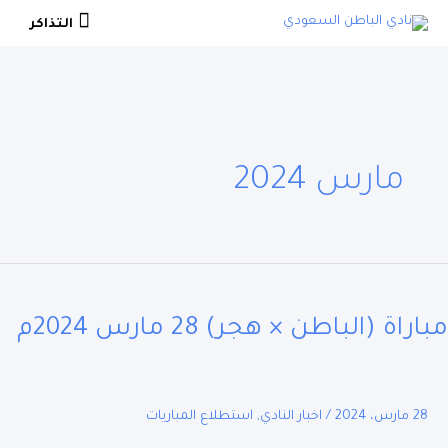
ي
التذاكر
التذاكر
حتوى
مارس 2024
اة
اطن
راة (الباطن × هجر) 28 مارس 2024م
)
س
28 مارس، 2024
/
اخبار النادي
,
استطلاع المباريات
م