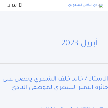
ي
التذاكر
التذاكر
حتوى
أبريل 2023
تاذ
استاذ / خالد خلف الشمري يحصل على
ئزة التميز الشهري لموظفي النادي
مري
ل