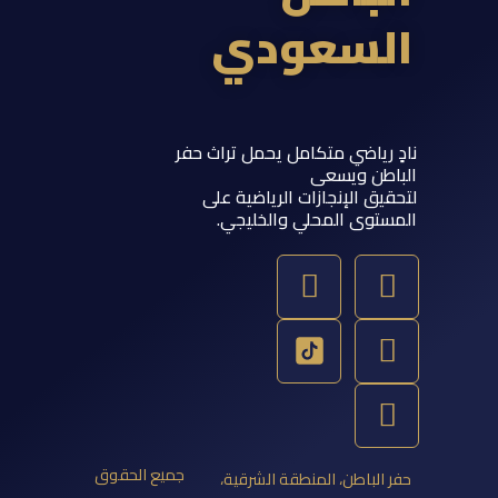
السعودي
نادٍ رياضي متكامل يحمل تراث حفر
الباطن ويسعى
لتحقيق الإنجازات الرياضية على
المستوى المحلي والخليجي.
Y
T
S
I
o
w
n
n
u
a
s
i
t
p
t
t
u
a
c
t
b
g
h
e
e
a
r
r
جميع الحقوق
حفر الباطن، المنطقة الشرقية،
a
t