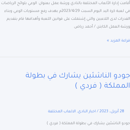
ت إدارة الألعاب المختلفة بالنادي ورشة عمل بعنوان: الوعي بلوائح الرياضات
في لعبة كرة اليد اليوم السبت 2023/4/29م بهدف رفع مستويات الوعي وبناء
رات لدى اللاعبين والتي إشتملت على قوانين اللعبة وأهدافها قام بتقديم
 العمل الكابتن / أحمد رياض.
ة المزيد »
و
شئين
دو الناشئين يشارك في بطولة
رك
مملكة ( فردي )
لة
لكة
28 أبريل، 2023
/
اخبار النادي
,
الالعاب المختلفة
ي
 الناشئين يشارك في بطولة المملكة ( فردي )