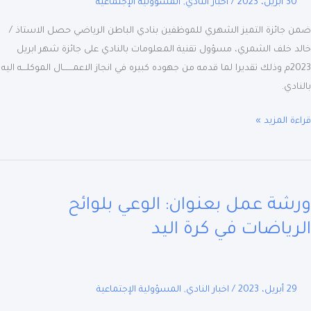
30 أبريل، 2023
/
اخبار النادي
,
المسؤولية الإجتماعية
ة
ز
جائزة التميز الشهري للموظفين بنادي الباطن الرياضي حصل الاستاذ /
هري
 خلف الشمري، مسؤول تقنية المعلومات بالنادي على جائزة شهر ابريل
ظفي
2023م وذلك تقديرا لما قدمه من جهوده كبيره في انجاز الاعمـــــــال الموكلـــه اليه
دي
ادي.
ة المزيد »
ة
شة عمل بعنوان: الوعي بلوائح
ان:
ي
رياضات في كرة اليد
ئح
اضات
29 أبريل، 2023
/
اخبار النادي
,
المسؤولية الإجتماعية