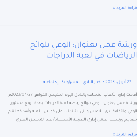
ة المزيد »
ة
شة عمل بعنوان: الوعي بلوائح
ان:
ي
رياضات في لعبة الدراجات
ئح
اضات
27 أبريل، 2023
/
اخبار النادي
,
المسؤولية الإجتماعية
اجات
أقامت إدارة الألعاب المختلفة بالنادي اليوم الخميس الموافق 2023/04/27م
ـة عمل بعنوان: الوعي بلوائح رياضة لعبة الدراجات بهدف رفع مستوى
ي والثقافة لدى اللاعبين والتي اشتملت على قوانين اللعبة وأهدافها قام
يــم ورشــــــة العمل إداري اللعبــــة الأســـــــتاذ/ عبد المحسن العنزي
ة المزيد »