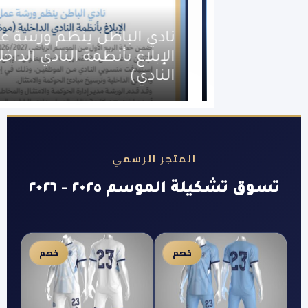
نادي الباطن ينظم ورشة عمل حول
الإبلاغ بأنظمة النادي الداخلية (موظفي
النادي)
المتجر الرسمي
الموسم ٢٠٢٥ - ٢٠٢٦
خصم
خصم