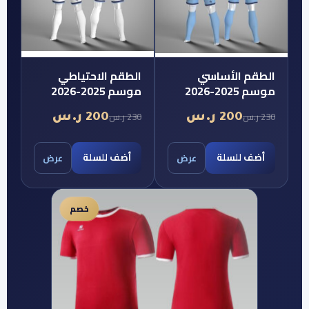
سي
الطقم الاحتياطي
موسم 2025-2026
230 ر.س
200 ر.س
أضف للسلة
عرض
عرض
خصم