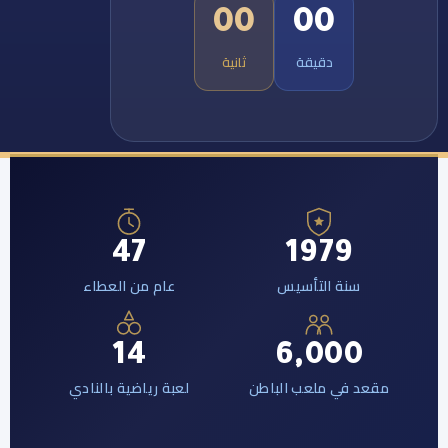
00
قة
ثانية
47
1
أسيس
عام من العطاء
14
6,
ب الباطن
لعبة رياضية بالنادي