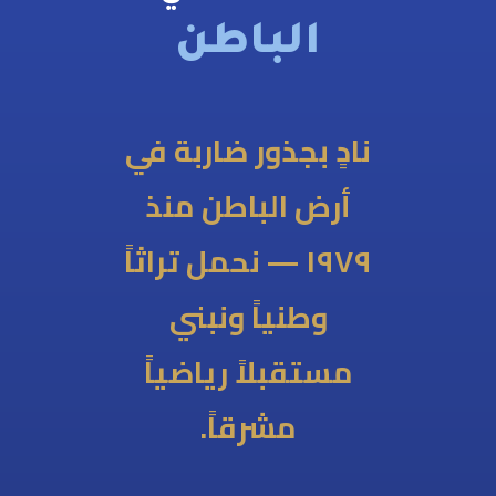
الباطن
دٍ بجذور ضاربة في
رض الباطن منذ
١٩٧٩ — نحمل تراثاً
وطنياً ونبني
ستقبلاً رياضياً
مشرقاً.