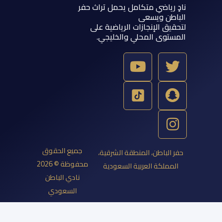
ي متكامل يحمل تراث حفر
يسعى
نجازات الرياضية على
لمحلي والخليجي.
Y
o
u
t
u
b
e
جميع الحقوق
، المنطقة الشرقية،
محفوظة © 2026
العربية السعودية
نادي الباطن
السعودي