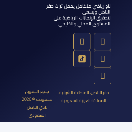
 رياضي متكامل يحمل تراث حفر
اطن ويسعى
يق الإنجازات الرياضية على
ستوى المحلي والخليجي.
Y
T
S
I
o
w
n
n
u
a
s
i
t
p
t
t
u
a
c
t
b
g
h
e
e
a
r
r
جميع الحقوق
 الباطن، المنطقة الشرقية،
a
t
محفوظة © 2026
مملكة العربية السعودية
m
نادي الباطن
السعودي