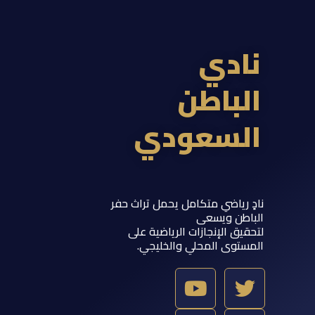
ادي
لباطن
لسعودي
 رياضي متكامل يحمل تراث حفر
اطن ويسعى
يق الإنجازات الرياضية على
ستوى المحلي والخليجي.
Y
T
S
I
o
w
n
n
u
a
s
i