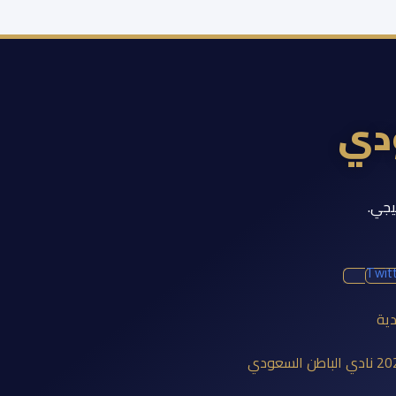
ودي
يجي.
Twit
دية