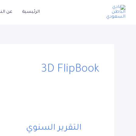
خطي
الرئيسية
عن الن
لى
لمحتوى
3D FlipBook
التقرير السنوي
التقرير
السنوي