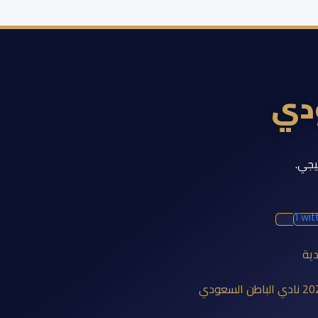
ودي
يجي.
Twit
دية