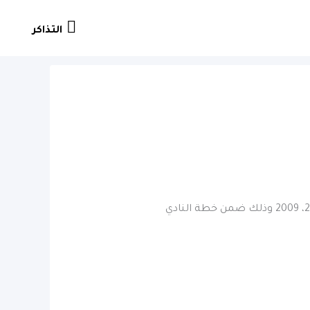
التذاكر
التذاكر
يسر نادي #الباطن ممثلاً بإدارة الفئات السنية أن يُعلن لكم عن إقامة تجارب أداء للاعبين مواليد 2008، 2009 وذلك ضمن خطة النادي