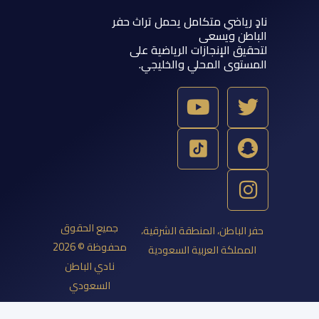
 رياضي متكامل يحمل تراث حفر
اطن ويسعى
يق الإنجازات الرياضية على
ستوى المحلي والخليجي.
Y
T
S
I
o
w
n
n
u
a
s
i
t
p
t
t
u
a
c
t
b
g
h
e
e
a
r
r
جميع الحقوق
 الباطن، المنطقة الشرقية،
a
t
محفوظة © 2026
مملكة العربية السعودية
m
نادي الباطن
السعودي