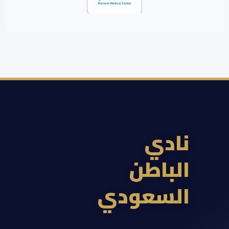
ادي
لباطن
لسعودي