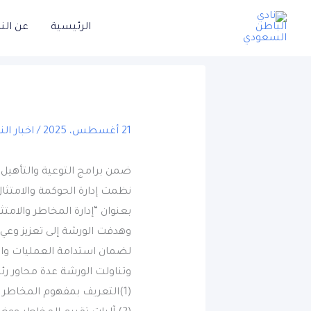
خطي
الرئيسية
عن الن
لى
لمحتوى
21 أغسطس، 2025
/
اخبار الن
ضمن برامج التوعية والتأهيل بالربع
بعنوان “إدارة المخاطر والامتثا
وهدفت الورشة إلى تعزيز وعي 
لضمان استدامة العمليات والال
وتناولت الورشة عدة محاور ر
(1)التعريف بمفهوم المخاطر وأنواعها في بيئة الأندية الرياضية.