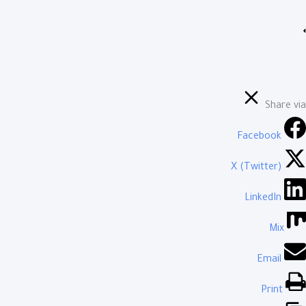
Share via
Facebook
X (Twitter)
LinkedIn
Mix
Email
Print