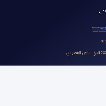
يجي.
Twit
دية