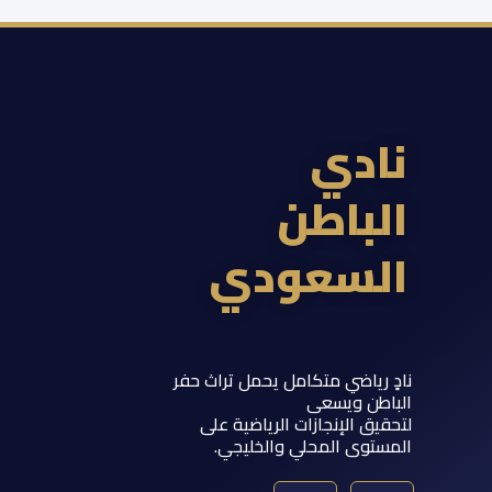
ادي
لباطن
لسعودي
 رياضي متكامل يحمل تراث حفر
اطن ويسعى
يق الإنجازات الرياضية على
ستوى المحلي والخليجي.
Y
T
S
I