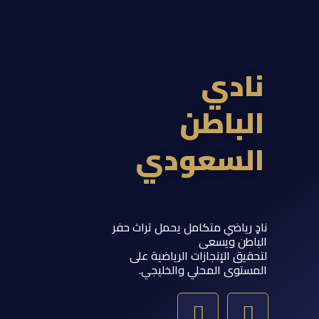
ادي
لباطن
لسعودي
 رياضي متكامل يحمل تراث حفر
اطن ويسعى
يق الإنجازات الرياضية على
ستوى المحلي والخليجي.
Y
T
S
I
o
w
n
n