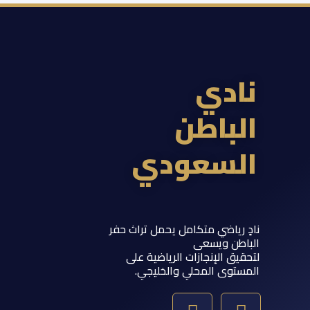
ادي
لباطن
لسعودي
 رياضي متكامل يحمل تراث حفر
اطن ويسعى
يق الإنجازات الرياضية على
ستوى المحلي والخليجي.
Y
T
S
I