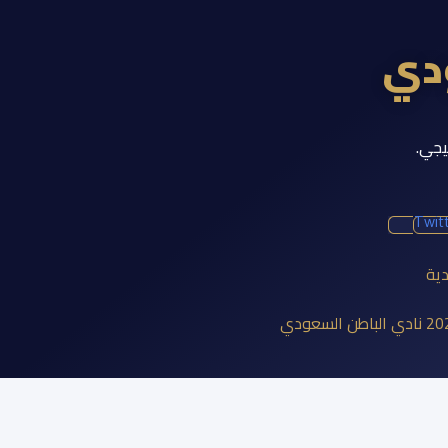
ودي
يجي.
Twit
دية