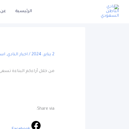
خطي
الرئيسية
عن ا
لى
لمحتوى
2 يناير، 2024
/
اخبار النادي
,
است
من خلال آراءكم البناءة تسعى إ
Share via: