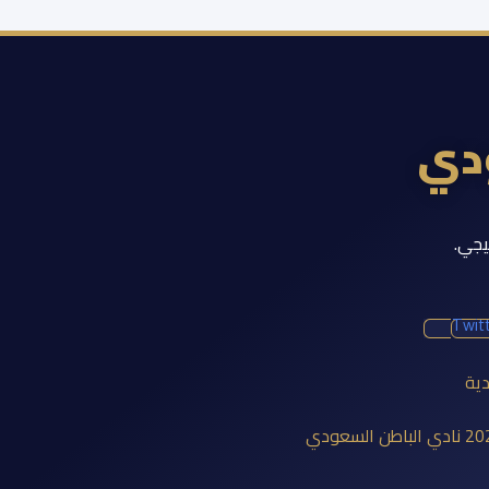
ودي
يجي.
Twit
دية