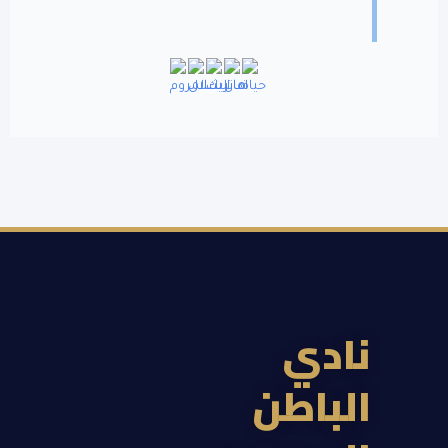
ادي
لباطن