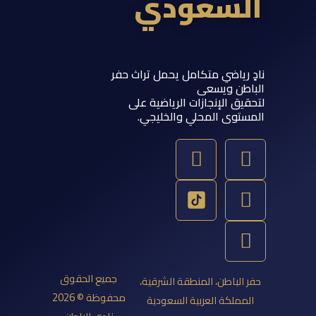
لسعودي
 رياضي متكامل يحمل تراث حفر
اطن ويسعى
يق الإنجازات الرياضية على
ستوى المحلي والخليجي.
Y
T
S
I
o
w
n
n
u
a
s
i
t
p
t
t
u
a
c
t
b
g
h
e
e
a
r
r
جميع الحقوق
 الباطن، المنطقة الشرقية،
a
t
محفوظة © 2026
مملكة العربية السعودية
m