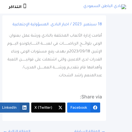
التذاكر
التذاكر
18 سبتمبر، 2023
/
اخبار النادي
,
المسؤولية الإجتماعية
أقامت إدارة الألعاب المختلفة بالنادي ورشة عمل بعنوان:
الوعي بلوائــــح الرياضـــــــات في لعبــــــة التـــــــايكوندو اليـــــوم
الإثنين 2023/09/18م بهدف رفع مستويات الوعي وبناء
القدرات لدى اللاعبين والتي اشتملت على قوانيـــــــن اللعبة
وأهدافها قام بتقديــم ورشــــــة العمــــــل المدرب/
عبدالمنعم راشد الشحات.
Share via:
More
LinkedIn
X (Twitter)
Facebook