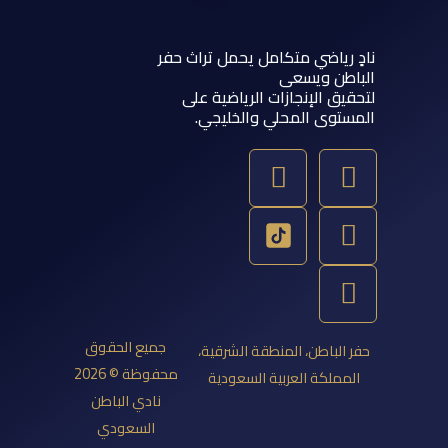
 رياضي متكامل يحمل تراث حفر
اطن ويسعى
يق الإنجازات الرياضية على
ستوى المحلي والخليجي.
Y
T
S
I
o
w
n
n
u
a
s
i
t
p
t
t
u
a
c
t
b
g
h
e
e
a
r
r
جميع الحقوق
 الباطن، المنطقة الشرقية،
a
t
محفوظة © 2026
مملكة العربية السعودية
m
نادي الباطن
السعودي