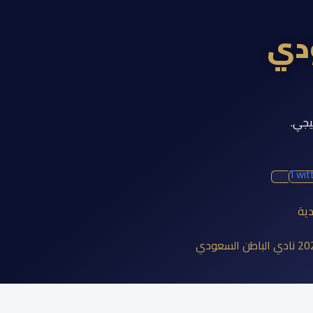
ودي
يجي.
Twit
دية