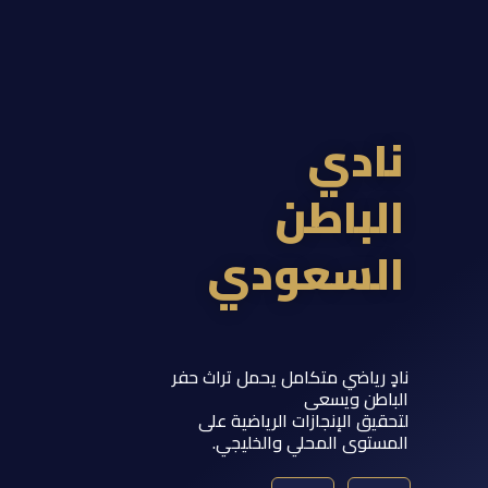
ادي
لباطن
لسعودي
 رياضي متكامل يحمل تراث حفر
اطن ويسعى
يق الإنجازات الرياضية على
ستوى المحلي والخليجي.
Y
T
S
I