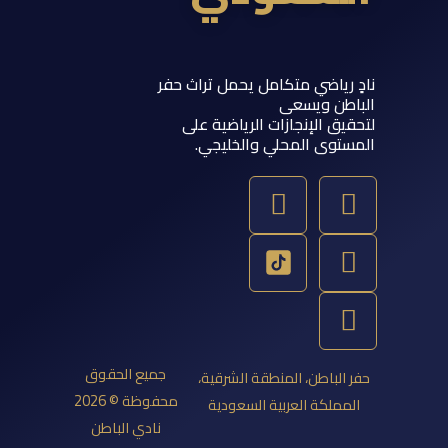
 رياضي متكامل يحمل تراث حفر
اطن ويسعى
يق الإنجازات الرياضية على
ستوى المحلي والخليجي.
Y
T
S
I
o
w
n
n
u
a
s
i
t
p
t
t
u
a
c
t
b
g
h
e
e
a
r
r
جميع الحقوق
 الباطن، المنطقة الشرقية،
a
t
محفوظة © 2026
مملكة العربية السعودية
m
نادي الباطن