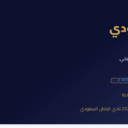
ودي
يجي.
Twit
دية