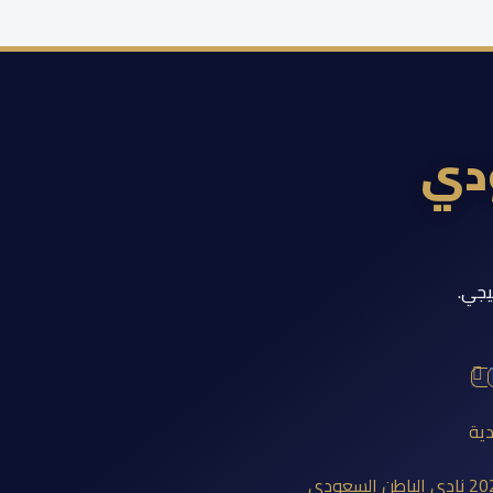
ودي
يجي.
دية