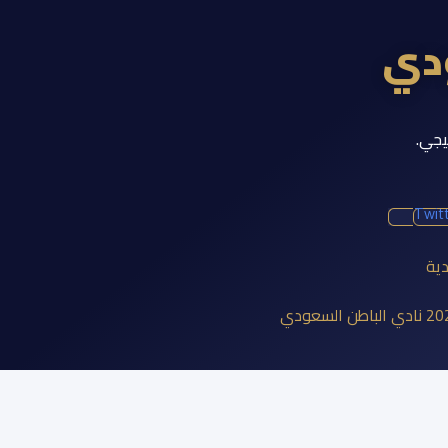
ودي
يجي.
Twit
دية