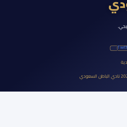
ودي
يجي.
Twit
دية