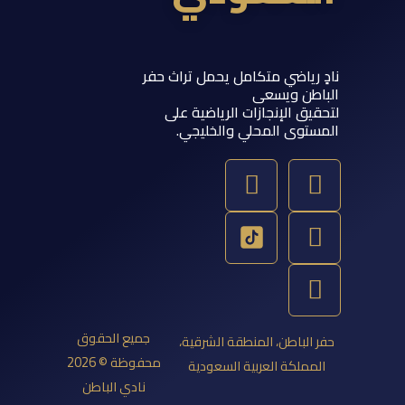
 رياضي متكامل يحمل تراث حفر
اطن ويسعى
يق الإنجازات الرياضية على
ستوى المحلي والخليجي.
Y
T
S
I
o
w
n
n
u
a
s
i
t
p
t
t
u
a
c
t
b
g
h
e
e
a
r
r
جميع الحقوق
 الباطن، المنطقة الشرقية،
a
t
محفوظة © 2026
مملكة العربية السعودية
m
نادي الباطن