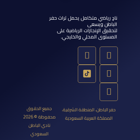
 رياضي متكامل يحمل تراث حفر
اطن ويسعى
يق الإنجازات الرياضية على
ستوى المحلي والخليجي.
Y
T
S
I
o
w
n
n
u
a
s
i
t
p
t
t
u
a
c
t
b
g
h
e
e
a
r
r
جميع الحقوق
 الباطن، المنطقة الشرقية،
a
t
محفوظة © 2026
مملكة العربية السعودية
m
نادي الباطن
السعودي