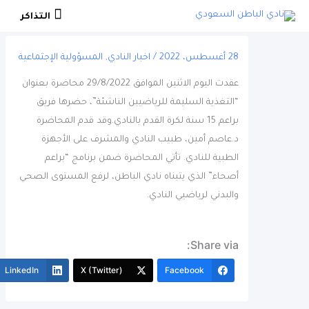
التذاكر
التذاكر
28 أغسطس، 2022
/
اخبار النادي
,
المسؤولية الإجتماعية
عقدت اليوم الاثنين الموافق 29/8/2022 محاضرة بعنوان
“التغذية السليمة للرياضيين الناشئة”، حضرها فريق
براعم 15 سنة لكرة القدم بالنادي.وقد قدم المحاضرة
د.عاصم أمين، طبيب النادي والمشرف على الأجهزة
الطبية للنادي. تأتي المحاضرة ضمن برنامج “براعم
أصحاء” الذي يتبناه نادي الباطن، لرفع المستوى الصحي
والبدني لرياضيي النادي.
Share via:
More
LinkedIn
X (Twitter)
Facebook