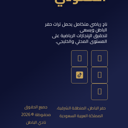
 رياضي متكامل يحمل تراث حفر
اطن ويسعى
يق الإنجازات الرياضية على
ستوى المحلي والخليجي.
Y
T
S
I
o
w
n
n
u
a
s
i
t
p
t
t
u
a
c
t
b
g
h
e
e
a
r
r
جميع الحقوق
 الباطن، المنطقة الشرقية،
a
t
محفوظة © 2026
مملكة العربية السعودية
m
نادي الباطن