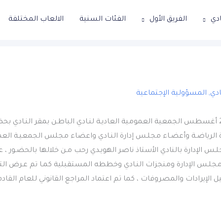
ادي
الفريق الأول
الفئات السنية
الالعاب المختلفة
ادي
,
المسؤولية الإجتماعية
عقدت مسـاء اليـوم الثلاثاء 23 أغسطس الجمعية العمومية العاديـة لنـادي الباطـن بمقر ا
رة الرياضـة وأعضـاء مجلـس إدارة النـادي واعضاء مجلس الجمعيـة العم
جلـس الإدارة بالنادي الأستاذ ناصر الهويـدي رحب مـن خلالها بالحضـور