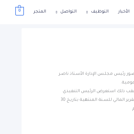
0
الأخبار
التوظيف
التواصل
المتجر
لنـادي بحضـور رئيس مجلـس الإدارة الأسـتاذ ناصـر
وميـة.
 ، عقب ذلك استعرض الرئيس التنفيـذي
الأسـتاذ عـوض الهزيمي تقريـر مجلـس الإدارة ومنجزات النـادي وخططه المستقبلية كمـا تم عـرض التقرير المالي للسـنة المنتهيـة بتاريـخ 30