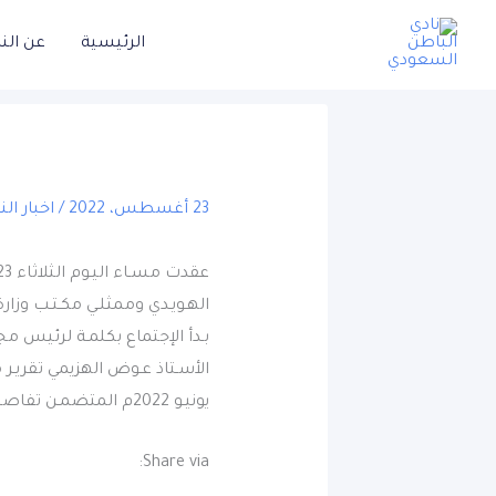
خطي
الرئيسية
عن الن
لى
لمحتوى
23 أغسطس، 2022
/
اخبار الن
الهـويـدي وممثلـي مكـتـب وزا
بـدأ الإجتماع بكلمـة لرئيس م
يونيـو 2022م المتضمـن تفاصيل الإيرادات والمصروفات ، كما تم اعتماد المراجع القانوني للعام القادم
Share via: