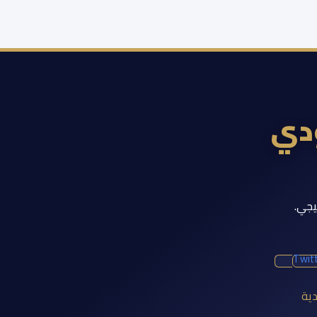
ودي
يجي.
Twit
دية