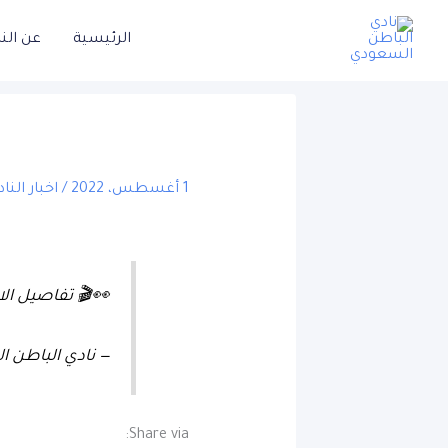
خطي
الرئيسية
عن الن
لى
لمحتوى
1 أغسطس، 2022
/
اخبار النا
👀🎬 تفاصيل ال
— نادي الباطن السعودي
Share via: