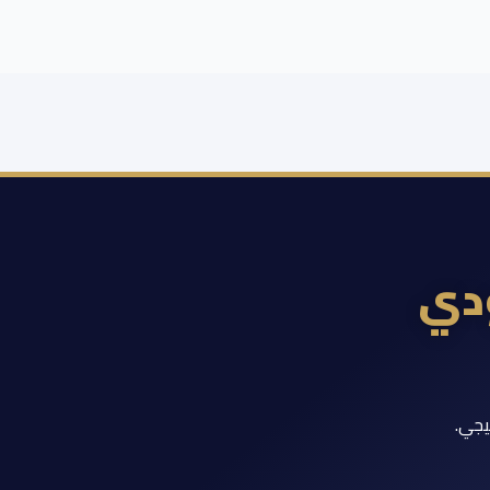
ودي
يجي.