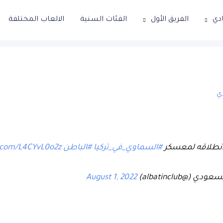
ادي
الفريق الأول
الفئات السنية
الالعاب المختلفة
دي
انطلاقه لمعسكر
#السماوي_في_تركيا
#الباطن
r.com/L4CYvL0o2z
 (@albatinclub)
August 1, 2022