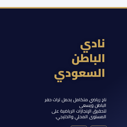
ادي
لباطن
لسعودي
 رياضي متكامل يحمل تراث حفر
اطن ويسعى
يق الإنجازات الرياضية على
ستوى المحلي والخليجي.
Y
T
S
I