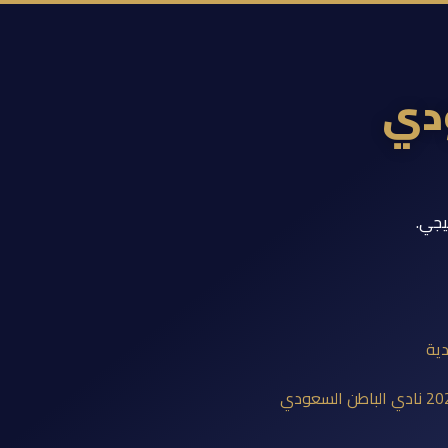
ودي
يجي.
دية