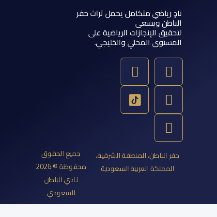
 رياضي متكامل يحمل تراث حفر
اطن ويسعى
يق الإنجازات الرياضية على
ستوى المحلي والخليجي.
Y
T
S
I
o
w
n
n
u
a
s
i
t
p
t
t
u
a
c
t
b
g
h
e
e
a
r
r
جميع الحقوق
 الباطن، المنطقة الشرقية،
a
t
محفوظة © 2026
مملكة العربية السعودية
m
نادي الباطن
السعودي