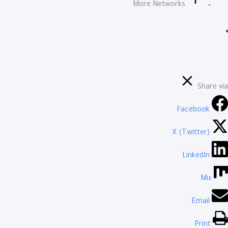
More Networks
Share via
Facebook
X (Twitter)
LinkedIn
Mix
Email
Print