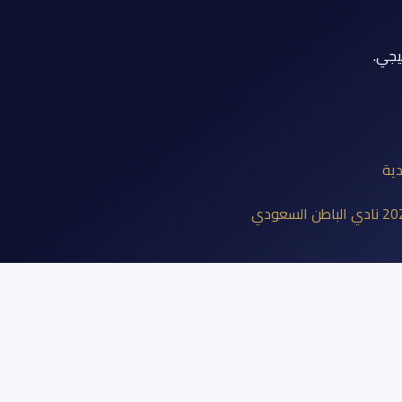
يجي.
دية