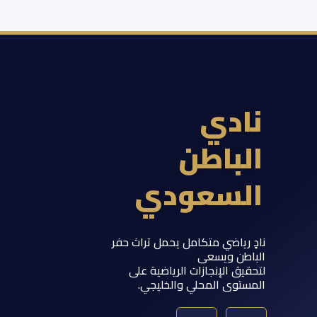
ادي
لباطن
لسعودي
 رياضي متكامل يحمل تراث حفر
اطن ويسعى
يق الإنجازات الرياضية على
ستوى المحلي والخليجي.
Y
T
S
I