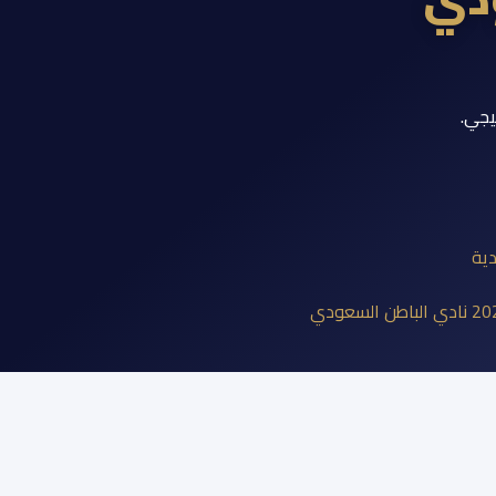
يجي.
دية