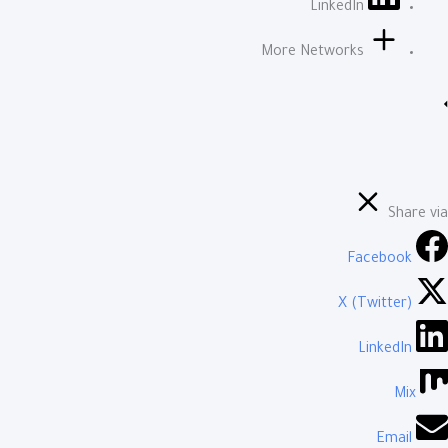
LinkedIn
More Networks
Share via
Facebook
X (Twitter)
LinkedIn
Mix
Email